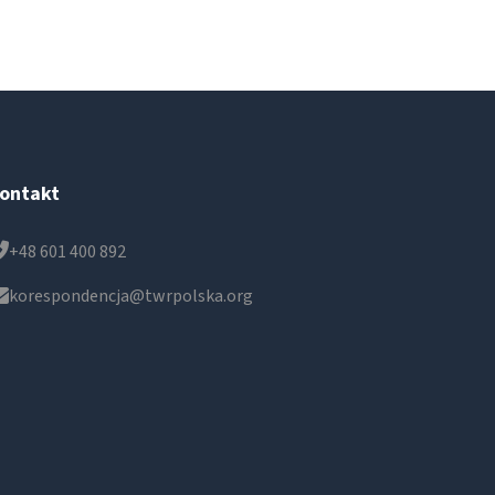
ontakt
+48 601 400 892
korespondencja@twrpolska.org