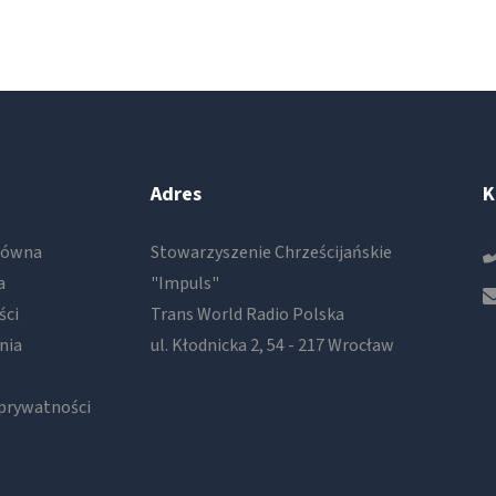
Adres
K
łówna
Stowarzyszenie Chrześcijańskie
a
"Impuls"
ści
Trans World Radio Polska
nia
ul. Kłodnicka 2, 54 - 217 Wrocław
 prywatności