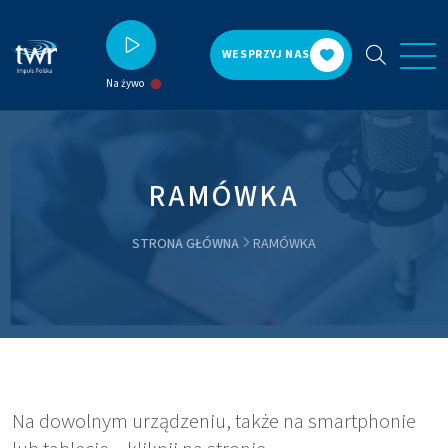
WESPRZYJ NAS
Na żywo
RAMÓWKA
STRONA GŁÓWNA
RAMÓWKA
Na dowolnym urządzeniu, także na smartphonie