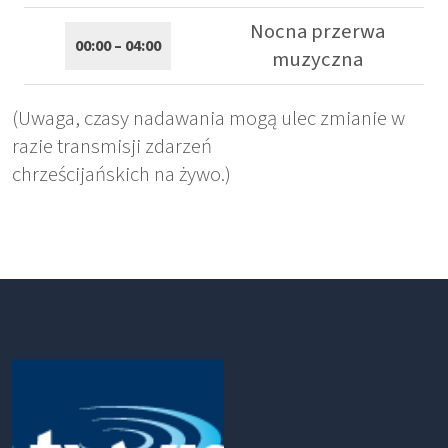
Nocna przerwa
00:00 – 04:00
muzyczna
(Uwaga, czasy nadawania mogą ulec zmianie w
razie transmisji zdarzeń
chrześcijańskich na żywo.)