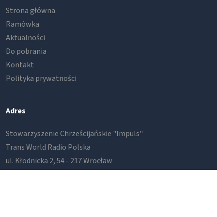
Strona główna
Ramówka
Aktualności
Do pobrania
Kontakt
Polityka prywatności
Adres
Stowarzyszenie Chrześcijańskie "Impuls"
Trans World Radio Polska
ul. Kłodnicka 2, 54 - 217 Wrocław
Kontakt
Transmisja
+48 601 400 892